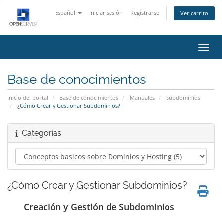
Español
Iniciar sesión
Registrarse
Ver carrito
Activ
Base de conocimientos
Inicio del portal
Base de conocimientos
Manuales
Subdominios
¿Cómo Crear y Gestionar Subdominios?
Categorías
¿Cómo Crear y Gestionar Subdominios?
Creación y Gestión de Subdominios