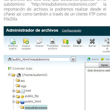
subdominio "http://misubdomino.midominio.com" la
importación de archivos la podremos realizar desde el
cPanel así como también a través de un cliente FTP como
FileZilla.