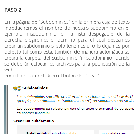
PASO 2
En la página de "Subdominios" en la primera caja de texto
introduciremos el nombre de nuestro subdominio en el
ejemplo misubdominio, en la lista despegable de la
derecha elegiremos el dominio para el cual deseamos
crear un subdominio si sólo tenemos uno lo dejamos por
defecto tal como esta, también de manera automática se
creara la carpeta del sudobminio "misubdominio" donde
se deberán colocar los archivos para la publicación de la
web.
Por ultimo hacer click en el botón de "Crear"