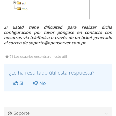
Si usted tiene dificultad para realizar dicha
configuración por favor póngase en contacto con
nosotros vía telefónica o través de un ticket generado
al correo de
soporte@openserver.com.pe
71 Los usuarios encontraron esto útil
¿Le ha resultado útil esta respuesta?
Sí
No
Soporte